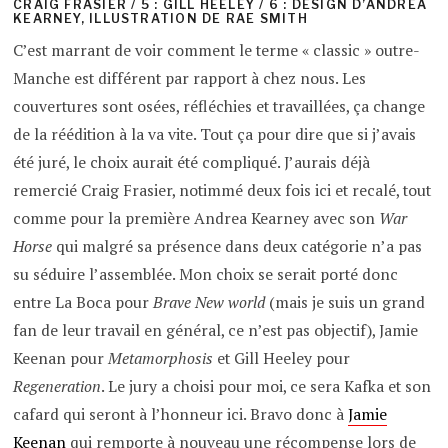
CRAIG FRASIER / 5 : GILL HEELEY / 6 : DESIGN D’ANDREA
KEARNEY, ILLUSTRATION DE RAE SMITH
C’est marrant de voir comment le terme « classic » outre-
Manche est différent par rapport à chez nous. Les
couvertures sont osées, réfléchies et travaillées, ça change
de la réédition à la va vite. Tout ça pour dire que si j’avais
été juré, le choix aurait été compliqué. J’aurais déjà
remercié Craig Frasier, notimmé deux fois ici et recalé, tout
comme pour la première Andrea Kearney avec son
War
Horse
qui malgré sa présence dans deux catégorie n’a pas
su séduire l’assemblée. Mon choix se serait porté donc
entre La Boca pour
Brave New world
(mais je suis un grand
fan de leur travail en général, ce n’est pas objectif), Jamie
Keenan pour
Metamorphosis
et Gill Heeley pour
Regeneration
. Le jury a choisi pour moi, ce sera Kafka et son
cafard qui seront à l’honneur ici. Bravo donc à
Jamie
Keenan
qui remporte à nouveau une récompense lors de