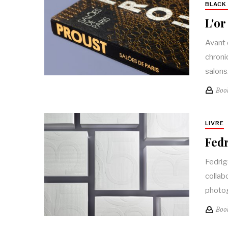
BLACK 
L'or
Avant 
chroni
salon
Boo
LIVRE
Fedr
Fedrig
collab
photog
Boo