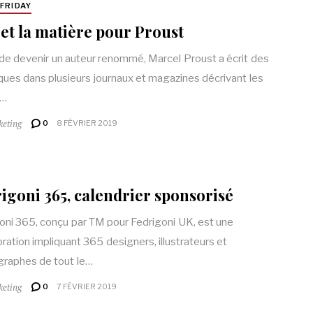
FRIDAY
 et la matière pour Proust
de devenir un auteur renommé, Marcel Proust a écrit des
ques dans plusieurs journaux et magazines décrivant les
s…
keting
0
8 FÉVRIER 2019
igoni 365, calendrier sponsorisé
oni 365, conçu par TM pour Fedrigoni UK, est une
oration impliquant 365 designers, illustrateurs et
raphes de tout le…
keting
0
7 FÉVRIER 2019