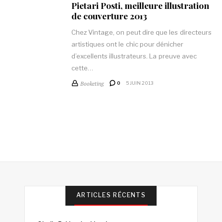
Pietari Posti, meilleure illustration
de couverture 2013
Chez Vintage, on peut dire que les directeurs
artistiques ont le chic pour dénicher
d’excellents illustrateurs. La preuve avec
cette…
Booketing
0
5 JUIN 2013
ARTICLES RÉCENTS