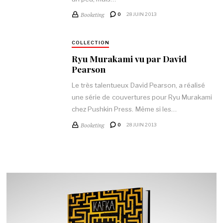
Booketing
0
28 JUIN 2013
COLLECTION
Ryu Murakami vu par David
Pearson
Le très talentueux David Pearson, a réalisé
une série de couvertures pour Ryu Murakami
chez Pushkin Press. Même si les…
Booketing
0
28 JUIN 2013