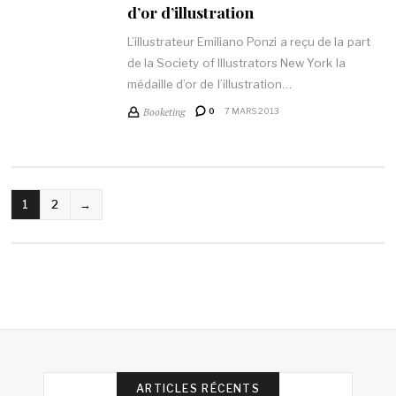
d’or d’illustration
L’illustrateur Emiliano Ponzi a reçu de la part
de la Society of Illustrators New York la
médaille d’or de l’illustration…
Booketing
0
7 MARS 2013
NAVIGATION
1
2
→
DES
ARTICLES
ARTICLES RÉCENTS