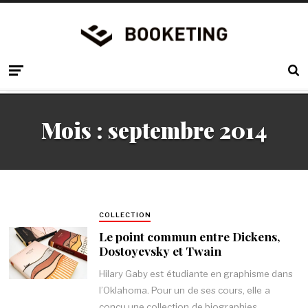
Mois :
septembre 2014
COLLECTION
Le point commun entre Dickens,
Dostoyevsky et Twain
Hilary Gaby est étudiante en graphisme dans
l’Oklahoma. Pour un de ses cours, elle a
conçu une collection de biographies.…