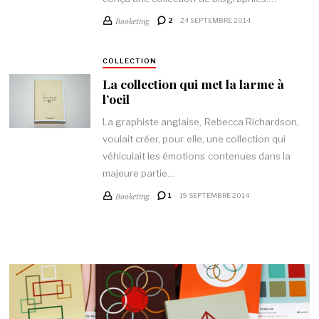
Booketing
2
24 SEPTEMBRE 2014
COLLECTION
La collection qui met la larme à
l’oeil
La graphiste anglaise, Rebecca Richardson,
voulait créer, pour elle, une collection qui
véhiculait les émotions contenues dans la
majeure partie…
Booketing
1
19 SEPTEMBRE 2014