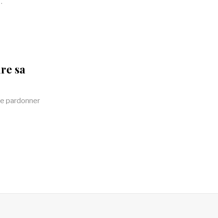
…
ire sa
me pardonner