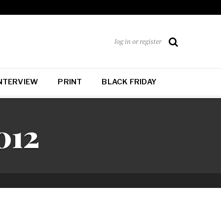
log in or register
NTERVIEW
PRINT
BLACK FRIDAY
012