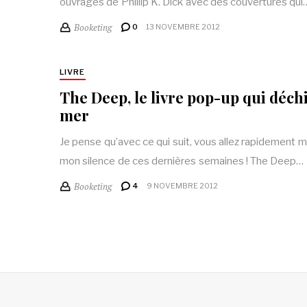
ouvrages de Phillip K. Dick avec des couvertures qui
Booketing
0
13 NOVEMBRE 2012
LIVRE
The Deep, le livre pop-up qui déch
mer
Je pense qu’avec ce qui suit, vous allez rapidement 
mon silence de ces dernières semaines ! The Deep…
Booketing
4
9 NOVEMBRE 2012