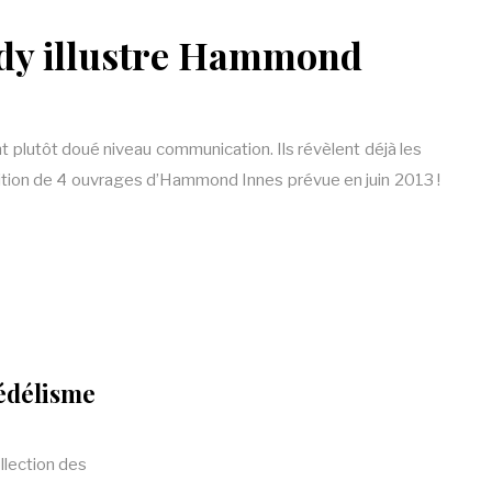
dy illustre Hammond
nt plutôt doué niveau communication. Ils révèlent déjà les
ition de 4 ouvrages d’Hammond Innes prévue en juin 2013 !
hédélisme
ollection des