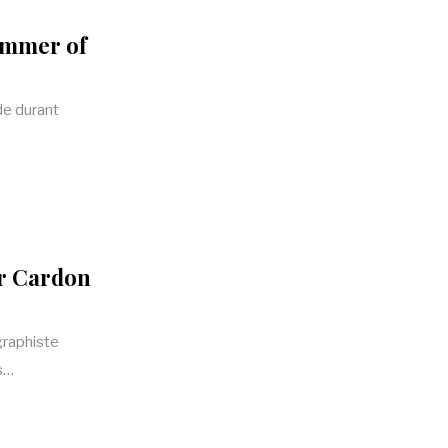
ummer of
de durant
par Cardon
graphiste
es…