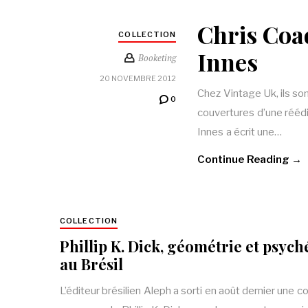
Chris Coa
COLLECTION
Innes
Booketing
20 NOVEMBRE 2012
Chez Vintage Uk, ils so
0
couvertures d’une rééd
Innes a écrit une…
Continue Reading →
COLLECTION
Phillip K. Dick, géométrie et psyc
au Brésil
L’éditeur brésilien Aleph a sorti en août dernier une c