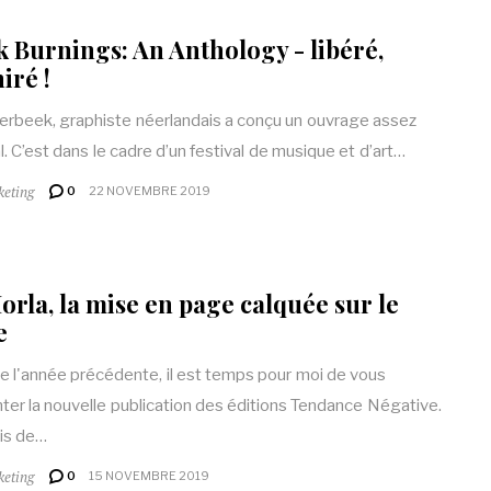
 Burnings: An Anthology - libéré,
iré !
Verbeek, graphiste néerlandais a conçu un ouvrage assez
al. C’est dans le cadre d’un festival de musique et d’art…
keting
0
22 NOVEMBRE 2019
orla, la mise en page calquée sur le
e
l'année précédente, il est temps pour moi de vous
ter la nouvelle publication des éditions Tendance Négative.
is de…
keting
0
15 NOVEMBRE 2019