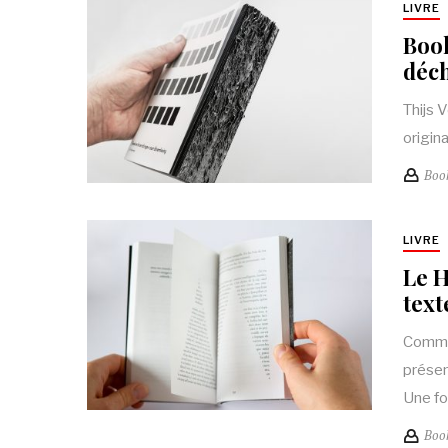
LIVRE
Book
déch
Thijs 
origin
Boo
LIVRE
Le H
text
Comme 
présen
Une fo
Boo