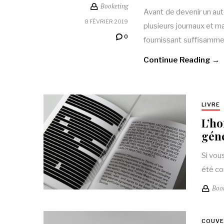
Booketing
Avant de devenir un au
8 FÉVRIER 2019
plusieurs journaux et ma
0
fournissant suffisamme
Continue Reading →
LIVRE
L’ho
géné
Si vou
été co
Boo
COUV