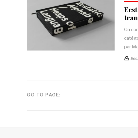
Ecst
tra
On con
catégo
par M
Boo
NAVIGATION
GO TO PAGE:
DES
ARTICLES