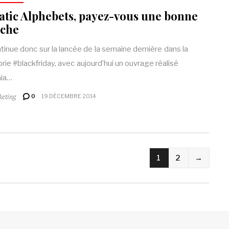
atic Alphebets, payez-vous une bonne
nche
tinue donc sur la lancée de la semaine dernière dans la
rie #blackfriday, avec aujourd’hui un ouvrage réalisé
aia…
keting
0
19 DÉCEMBRE 2014
1
2
→