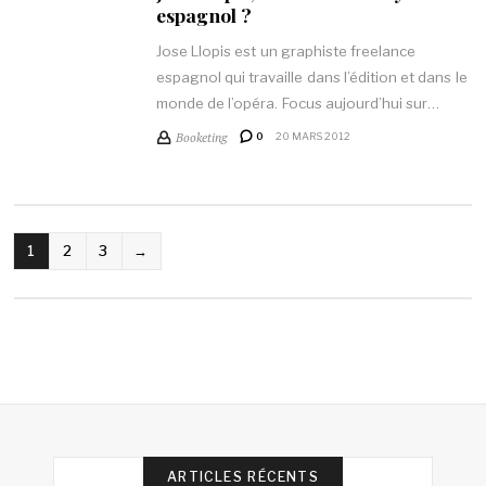
espagnol ?
Jose Llopis est un graphiste freelance
espagnol qui travaille dans l’édition et dans le
monde de l’opéra. Focus aujourd’hui sur…
Booketing
0
20 MARS 2012
NAVIGATION
1
2
3
→
DES
ARTICLES
ARTICLES RÉCENTS