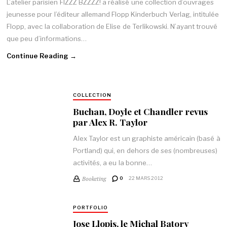
L’atelier parisien FIZZZ BZZZZ! a réalisé une collection d’ouvrages
jeunesse pour l’éditeur allemand Flopp Kinderbuch Verlag, intitulée
Flopp, avec la collaboration de Elise de Terlikowski. N’ayant trouvé
que peu d’informations…
Continue Reading →
COLLECTION
Buchan, Doyle et Chandler revus
par Alex R. Taylor
Alex Taylor est un graphiste américain (basé à
Portland) qui, en dehors de ses (nombreuses)
activités, a eu la bonne…
Booketing
0
22 MARS 2012
PORTFOLIO
Jose Llopis, le Michal Batory