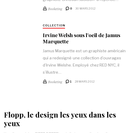
Booketing
0
30 MARS 2012
COLLECTION
Irvine Welsh sous l’oeil de Jamus
Marquette
Jamus Marquette est un graphiste américain
qui a redesigné une collection d’ouvrages
d’Irvine Welshe. Employé chez RED NYC, il
s’illustre…
Booketing
1
28 MARS 2012
Flopp, le design les yeux dans les
yeux