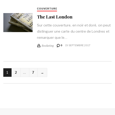
COUVERTURE
The Last London
Sur cette couverture, en noir et doré, on peut
distinguer une carte du centre de Londres et
remarquer que le…
Booketing
0
19 SEPTEMBRE 2017
NAVIGATION
1
2
…
7
→
DES
ARTICLES