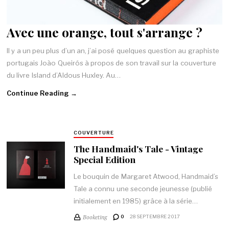
Avec une orange, tout s'arrange ?
Il y a un peu plus d’un an, j’ai posé quelques question au graphiste
portugais João Queirós à propos de son travail sur la couverture
du livre Island d’Aldous Huxley. Au…
Continue Reading →
COUVERTURE
The Handmaid's Tale - Vintage
Special Edition
Le bouquin de Margaret Atwood, Handmaid’s
Tale a connu une seconde jeunesse (publié
initialement en 1985) grâce à la série…
Booketing
0
28 SEPTEMBRE 2017