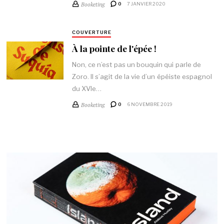
Booketing
0
7 JANVIER 2020
COUVERTURE
À la pointe de l'épée !
Non, ce n’est pas un bouquin qui parle de
Zoro. Il s’agit de la vie d’un épéiste espagnol
du XVIe…
Booketing
0
6 NOVEMBRE 2019