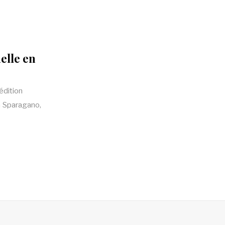
elle en
édition
n Sparagano,