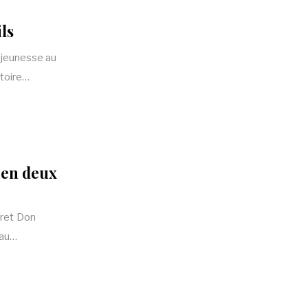
ils
e jeunesse au
stoire…
 en deux
ffret Don
 au…