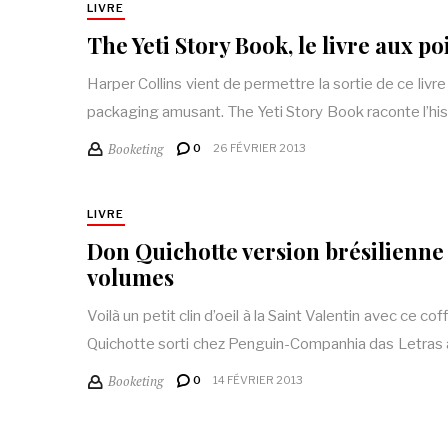
LIVRE
The Yeti Story Book, le livre aux po
Harper Collins vient de permettre la sortie de ce livr
packaging amusant. The Yeti Story Book raconte l’hi
Booketing
0
26 FÉVRIER 2013
LIVRE
Don Quichotte version brésilienne
volumes
Voilà un petit clin d’oeil à la Saint Valentin avec ce co
Quichotte sorti chez Penguin-Companhia das Letras
Booketing
0
14 FÉVRIER 2013