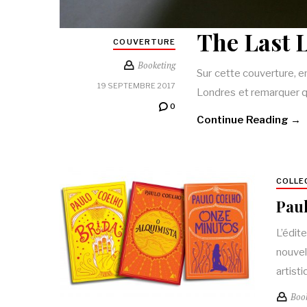
The Last 
COUVERTURE
Booketing
Sur cette couverture, en
19 SEPTEMBRE 2017
Londres et remarquer qu
0
Continue Reading →
COLLE
Paul
L’édit
nouvel
artist
Boo