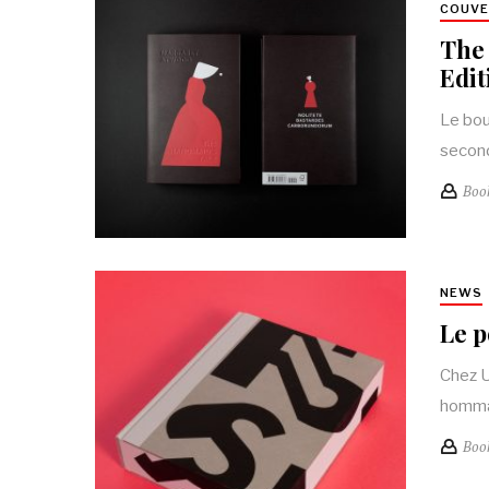
COUV
The 
Edit
Le bou
second
Boo
NEWS
Le p
Chez U
hommag
Boo