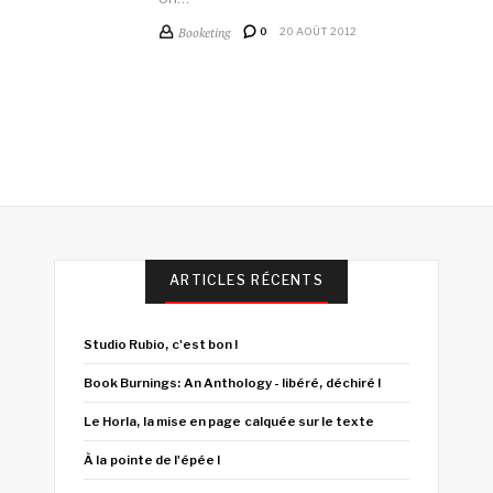
Booketing
0
20 AOÛT 2012
ARTICLES RÉCENTS
Studio Rubio, c'est bon !
Book Burnings: An Anthology - libéré, déchiré !
Le Horla, la mise en page calquée sur le texte
À la pointe de l'épée !