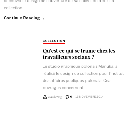
découvrir le design de couverture de sa collection d’été. La
collection…
Continue Reading →
COLLECTION
Qu’est ce qui se trame chez les
travailleurs sociaux ?
Le studio graphique polonais Manuka, a
réalisé le design de collection pour l’Institut
des affaires publiques polonais. Ces
ouvrages concernent…
Booketing
0
13 NOVEMBRE 2014