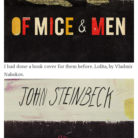
I had done a book cover for them before. Lolita, by Vladmir
Nabokov.