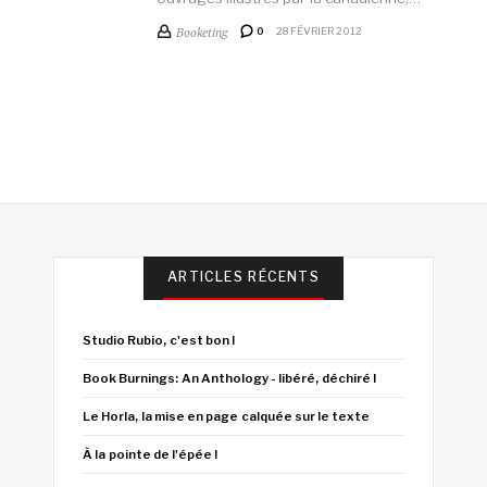
Booketing
0
28 FÉVRIER 2012
ARTICLES RÉCENTS
Studio Rubio, c'est bon !
Book Burnings: An Anthology - libéré, déchiré !
Le Horla, la mise en page calquée sur le texte
À la pointe de l'épée !