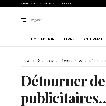
À PROPOS
CONTACT
PRESSE
navigation
COLLECTION
LIVRE
COUVERTU
BROWSE:
2012
FÉVRIER
22
DÉTOURNER
Détourner des 
publicitaires