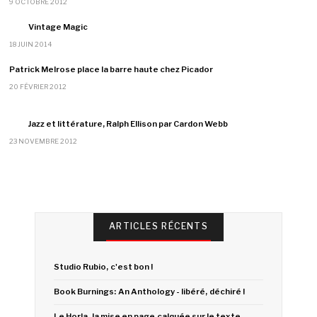
9 OCTOBRE 2012
Vintage Magic
18 JUIN 2014
Patrick Melrose place la barre haute chez Picador
20 FÉVRIER 2012
Jazz et littérature, Ralph Ellison par Cardon Webb
23 NOVEMBRE 2012
ARTICLES RÉCENTS
Studio Rubio, c'est bon !
Book Burnings: An Anthology - libéré, déchiré !
Le Horla, la mise en page calquée sur le texte