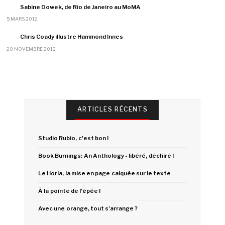
Sabine Dowek, de Rio de Janeiro au MoMA
5 MARS 2012
Chris Coady illustre Hammond Innes
20 NOVEMBRE 2012
ARTICLES RÉCENTS
Studio Rubio, c'est bon !
Book Burnings: An Anthology - libéré, déchiré !
Le Horla, la mise en page calquée sur le texte
À la pointe de l'épée !
Avec une orange, tout s'arrange ?