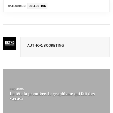
CATEGORIES:
COLLECTION
AUTHOR: BOOKETING
Navigation
de
PREVIOUS
l’article
La tête la première, le graphisme qui fait des
vagues