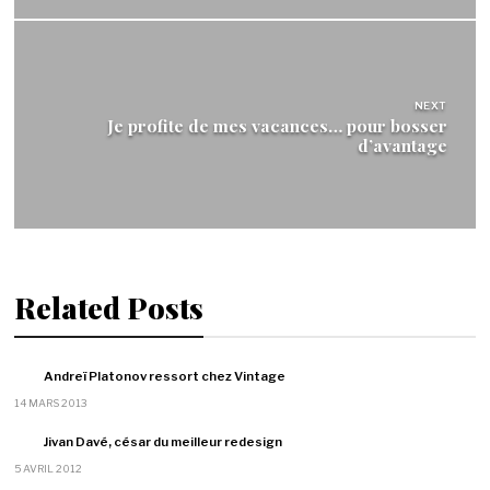
NEXT
Je profite de mes vacances… pour bosser
d’avantage
Related Posts
Andreï Platonov ressort chez Vintage
14 MARS 2013
Jivan Davé, césar du meilleur redesign
5 AVRIL 2012