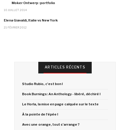
Moker Ontwerp : portfolio
10 JUILLET 2014
Elena Giavaldi, Italie vs New York
21 FÉVRIER 2012
ARTICLES RÉCENTS
Studio Rubio, c'est bon !
Book Burnings: An Anthology - libéré, déchiré !
Le Horla, la mise en page calquée sur le texte
À la pointe de l'épée !
Avec une orange, tout s'arrange ?