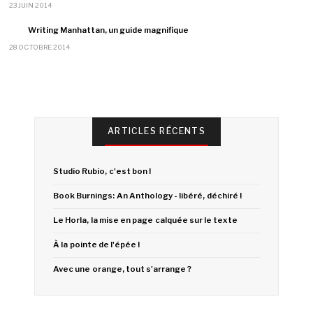
23 JUIN 2014
Writing Manhattan, un guide magnifique
28 OCTOBRE 2014
ARTICLES RÉCENTS
Studio Rubio, c'est bon !
Book Burnings: An Anthology - libéré, déchiré !
Le Horla, la mise en page calquée sur le texte
À la pointe de l'épée !
Avec une orange, tout s'arrange ?