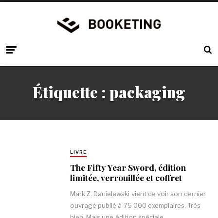
Étiquette :
packaging
LIVRE
The Fifty Year Sword, édition
limitée, verrouillée et coffret
Mark Z. Danielewski vient de voir son dernier
ouvrage publié à 75 000 exemplaires. Très
bien. Mais une édition spéciale…