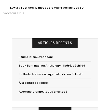
Edward Bettison, le gloss et le Miami des années 80
18 OCTOBRE 2012
ARTICLES RÉCENTS
Studio Rubio, c'est bon !
Book Burnings: An Anthology - libéré, déchiré !
Le Horla, la mise en page calquée sur le texte
À la pointe de l'épée !
Avec une orange, tout s'arrange ?