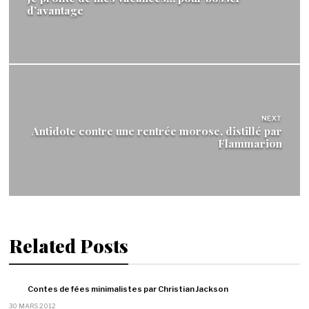
l’article
d’avantage
NEXT
Antidote contre une rentrée morose, distillé par
Flammarion
Related Posts
Contes de fées minimalistes par Christian Jackson
30 MARS 2012