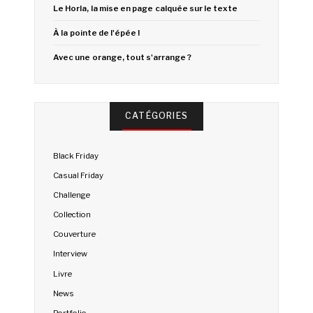
Le Horla, la mise en page calquée sur le texte
À la pointe de l'épée !
Avec une orange, tout s'arrange ?
CATÉGORIES
Black Friday
Casual Friday
Challenge
Collection
Couverture
Interview
Livre
News
Portfolio