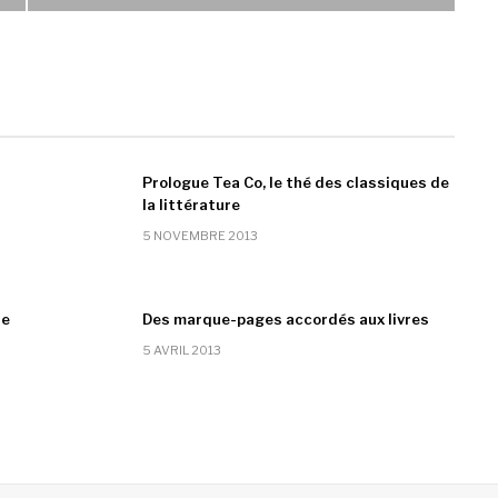
i
Prologue Tea Co, le thé des classiques de
la littérature
5 NOVEMBRE 2013
re
Des marque-pages accordés aux livres
5 AVRIL 2013