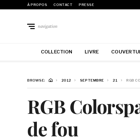
À PROPOS
CONTACT
PRESSE
navigation
COLLECTION
LIVRE
COUVERTU
BROWSE:
2012
SEPTEMBRE
21
RGB CO
RGB Colorspac
de fou