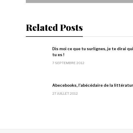
Related Posts
Dis moi ce que tu surlignes, je te dirai qu
tu es !
7 SEPTEMBRE 2012
Abecebooks, l’abécédaire de la littératu
27 JUILLET 2012