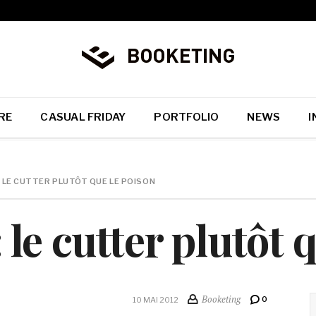
RE
CASUAL FRIDAY
PORTFOLIO
NEWS
I
 LE CUTTER PLUTÔT QUE LE POISON
le cutter plutôt 
Booketing
0
10 MAI 2012