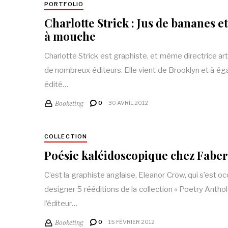
PORTFOLIO
Charlotte Strick : Jus de bananes et
à mouche
Charlotte Strick est graphiste, et même directrice ar
de nombreux éditeurs. Elle vient de Brooklyn et à é
édité…
Booketing
0
30 AVRIL 2012
COLLECTION
Poésie kaléidoscopique chez Fabe
C’est la graphiste anglaise, Eleanor Crow, qui s’est o
designer 5 rééditions de la collection « Poetry Antho
l’éditeur…
Booketing
0
15 FÉVRIER 2012