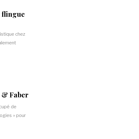
 flingue
tistique chez
galement
r & Faber
ccupé de
logies » pour