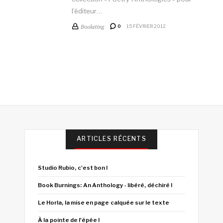
l’éditeur…
Booketing
0
15 FÉVRIER 2012
ARTICLES RÉCENTS
Studio Rubio, c'est bon !
Book Burnings: An Anthology - libéré, déchiré !
Le Horla, la mise en page calquée sur le texte
À la pointe de l'épée !