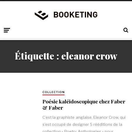
Étiquette :
eleanor crow
COLLECTION
Poésie kaléidoscopique chez Faber
& Faber
C’est la graphiste anglaise, Eleanor Crow, qui
s’est occupé de designer 5 rééditions de la
collection « Poetry Anthologies » pour