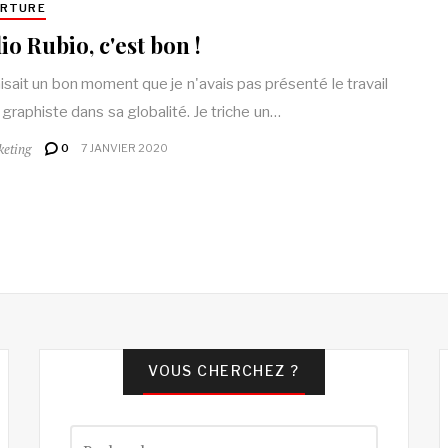
ERTURE
io Rubio, c'est bon !
aisait un bon moment que je n'avais pas présenté le travail
 graphiste dans sa globalité. Je triche un…
keting
0
7 JANVIER 2020
VOUS CHERCHEZ ?
Rechercher :