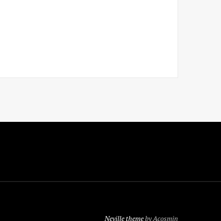
Neville theme
by Acosmin