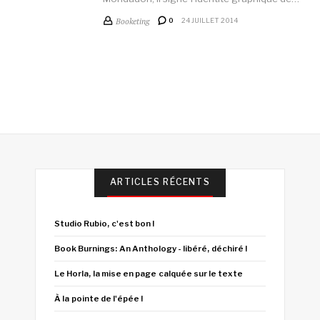
Booketing
0
24 JUILLET 2014
ARTICLES RÉCENTS
Studio Rubio, c'est bon !
Book Burnings: An Anthology - libéré, déchiré !
Le Horla, la mise en page calquée sur le texte
À la pointe de l'épée !