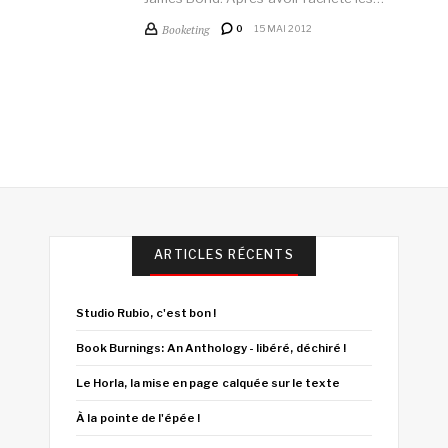
Booketing
0
15 MAI 2012
ARTICLES RÉCENTS
Studio Rubio, c'est bon !
Book Burnings: An Anthology - libéré, déchiré !
Le Horla, la mise en page calquée sur le texte
À la pointe de l'épée !